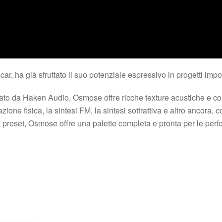
ar, ha già sfruttato il suo potenziale espressivo in progetti im
ato da Haken Audio, Osmose offre ricche texture acustiche e co
zione fisica, la sintesi FM, la sintesi sottrattiva e altro ancor
lot preset, Osmose offre una palette completa e pronta per le pe