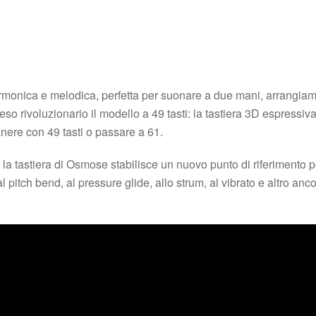
armonica e melodica, perfetta per suonare a due mani, arrangia
eso rivoluzionario il modello a 49 tasti: la tastiera 3D espressiv
manere con 49 tasti o passare a 61.
la tastiera di Osmose stabilisce un nuovo punto di riferimento 
 al pitch bend, al pressure glide, allo strum, al vibrato e altro a