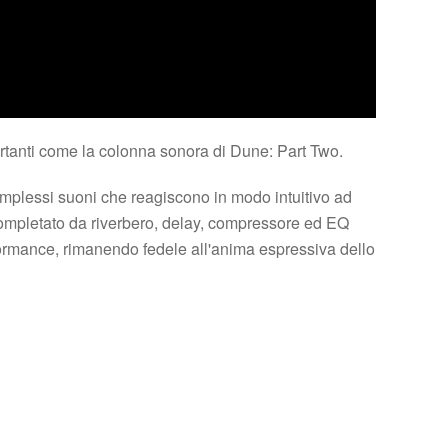
portanti come la colonna sonora di Dune: Part Two.
mplessi suoni che reagiscono in modo intuitivo ad
a, completato da riverbero, delay, compressore ed EQ
rformance, rimanendo fedele all'anima espressiva dello