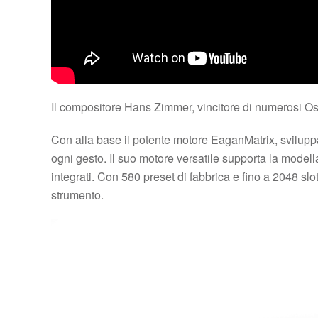
Il compositore Hans Zimmer, vincitore di numerosi Osc
Con alla base il potente motore EaganMatrix, svilupp
ogni gesto. Il suo motore versatile supporta la modella
integrati. Con 580 preset di fabbrica e fino a 2048 s
strumento.