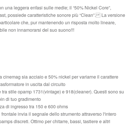
 una leggera enfasi sulle medie; il “50% Nickel Core”,
st, possiede caratteristiche sonore più “Clean”. La versione
particolare che, pur mantenendo un risposta molto lineare,
ile non innamorarsi del suo suono!!!
ta cinemag sia acciaio e 50% nickel per variarne il carattere
asformatore in uscita dal circuito
 tra stile opamp 1731(vintage) e 918(cleaner). Questi sono su
in di tuo gradimento
a di ingresso tra 150 e 600 ohms
 frontale invia il segnale dello strumento attraverso l'intero
pamps discreti. Ottimo per chitarre, bassi, tastiere e altri