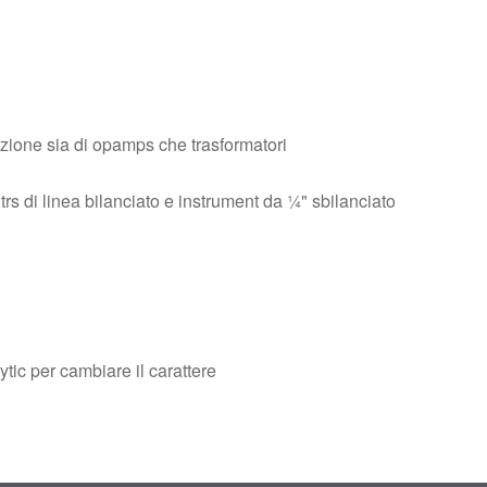
razione sia di opamps che trasformatori
, trs di linea bilanciato e instrument da ¼" sbilanciato
tic per cambiare il carattere