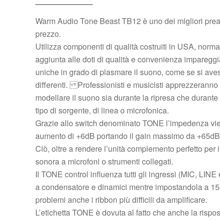
Warm Audio Tone Beast TB12 è uno dei migliori preampl
prezzo.
Utilizza componenti di qualità costruiti in USA, no
aggiunta alle doti di qualità e convenienza impareggiabi
uniche in grado di plasmare il suono, come se si aves
differenti. Professionisti e musicisti apprezzeranno 
modellare il suono sia durante la ripresa che duran
tipo di sorgente, di linea o microfonica.
Grazie allo switch denominato TONE l’impedenza vi
aumento di +6dB portando il gain massimo da +65dB
Ciò, oltre a rendere l’unità complemento perfetto per
sonora a microfoni o strumenti collegati.
Il TONE control influenza tutti gli ingressi (MIC, LI
a condensatore e dinamici mentre impostandola a 15
problemi anche i ribbon più difficili da amplificare.
L’etichetta TONE è dovuta al fatto che anche la rispos