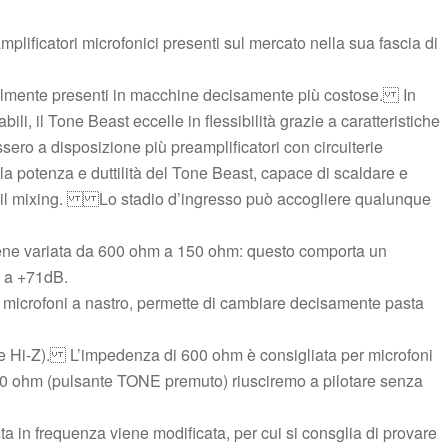
ificatori microfonici presenti sul mercato nella sua fascia di
rmalmente presenti in macchine decisamente più costose. In
li, il Tone Beast eccelle in flessibilità grazie a caratteristiche
sero a disposizione più preamplificatori con circuiterie
la potenza e duttilità del Tone Beast, capace di scaldare e
te il mixing. Lo stadio d’ingresso può accogliere qualunque
ene variata da 600 ohm a 150 ohm: questo comporta un
 a +71dB.
 i microfoni a nastro, permette di cambiare decisamente pasta
NE e Hi-Z). L’impedenza di 600 ohm è consigliata per microfoni
0 ohm (pulsante TONE premuto) riusciremo a pilotare senza
ta in frequenza viene modificata, per cui si consglia di provare