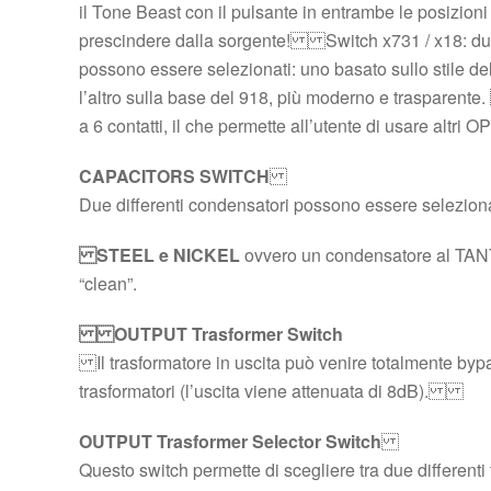
il Tone Beast con il pulsante in entrambe le posizioni
prescindere dalla sorgente! Switch x731 / x18: due a
possono essere selezionati: uno basato sullo stile de
l’altro sulla base del 918, più moderno e trasparent
a 6 contatti, il che permette all’utente di usare alt
CAPACITORS SWITCH
Due differenti condensatori possono essere seleziona
STEEL e NICKEL
ovvero un condensatore al TA
“clean”.
OUTPUT Trasformer Switch
Il trasformatore in uscita può venire totalmente b
trasformatori (l’uscita viene attenuata di 8dB).
OUTPUT Trasformer Selector Switch
Questo switch permette di scegliere tra due different