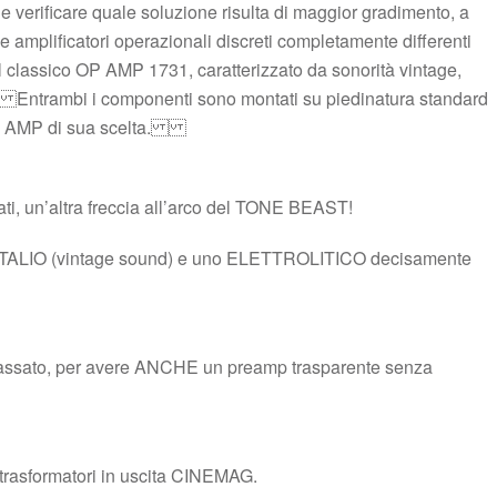
 e verificare quale soluzione risulta di maggior gradimento, a
mplificatori operazionali discreti completamente differenti
l classico OP AMP 1731, caratterizzato da sonorità vintage,
e. Entrambi i componenti sono montati su piedinatura standard
ri OP AMP di sua scelta.
ti, un’altra freccia all’arco del TONE BEAST!
NTALIO (vintage sound) e uno ELETTROLITICO decisamente
ypassato, per avere ANCHE un preamp trasparente senza
i trasformatori in uscita CINEMAG.