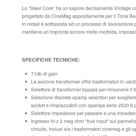
Lo “Steel Core” ha un sapore decisamente Vintage con
progettato da CineMag appositamente per il Tone Bea
in nickel è sottoposta ad un processo di lavorazione 
mantiene un’impronta sonora molto morbida, impossib
SPECIFICHE TECNICHE:
71db di gain
La sezione transformer offre trasformatori in usci
Selettore di transformer bypass per rimuovere il tr
Selezione discrete opamp selection per scegliere
socket e rimpiazzabili con opamps serie 2520 6 p
Selettore impedance per passare a una imoedenz
Ingresso hi-z 2 meg ohm ''true input'' sul pannello
circuito, inclusi sia i trasformatori cinemag e gli o