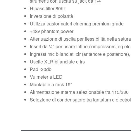
strumenti con uscita su jack da 1/4″
Hipass filter 80hz
Inversione di polarità
Utilizza trasformatori cinemag premium grade
+48v phantom power
Attenuazione di uscita per flessibilità nella satu
Insert da ¼" per usare inline compressors, eq etc
Ingressi mic bilanciati xlr (anteriore e posteriore)
Uscite XLR bilanciate e trs
Pad -20db
Vu meter a LED
Montabile a rack 19"
Alimentazione interna selezionabile tra 115/230
Selezione di condensatore tra tantalum e electroly