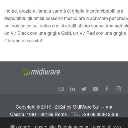
Inoltre, grazie all'ampia varietà di griglie intercambiabili ora
disponibili, gli artisti possono mescolare e abbinare per crear
un look unico sul palco che si adatti al loro suono. Immaginat
un V7 Black con una griglia Gold, un V7 Red con una griglia
Chrome e così via!
Copyright © 2010 - 2024 by MidiWare S.r.l. - Via
Cassia, 1081 - 00189 Roma - TEL. +39 06 3036 3456
Info:
info@midiware.com
- P.IVA: IT01810351005.
Utilizzando il nostro sito, l'utente accetta il nostro utilizzo