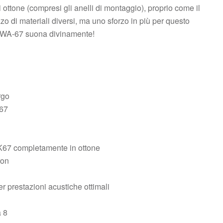
ottone (compresi gli anelli di montaggio), proprio come il
zzo di materiali diversi, ma uno sforzo in più per questo
 il WA-67 suona divinamente!
rgo
'67
 K67 completamente in ottone
ron
er prestazioni acustiche ottimali
a 8