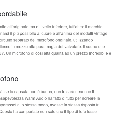
bordabile
 all’originale ma di livello inferiore, tutt'altro: il marchio
rsi il più possibile al cuore e all'anima dei modelli vintage.
l circuito separato del microfono originale, utilizzando
ettesse in mezzo alla pura magia del valvolare. Il suono e le
A-67. Un microfono di così alta qualità ad un prezzo incredibile è
rofono
tà, se la capsula non è buona, non lo sarà neanche il
apevolezza Warm Audio ha fatto di tutto per ricreare la
mporassei allo stesso modo, avesse la stessa risposta in
 Questo ha comportato non solo che il tipo di foro fosse