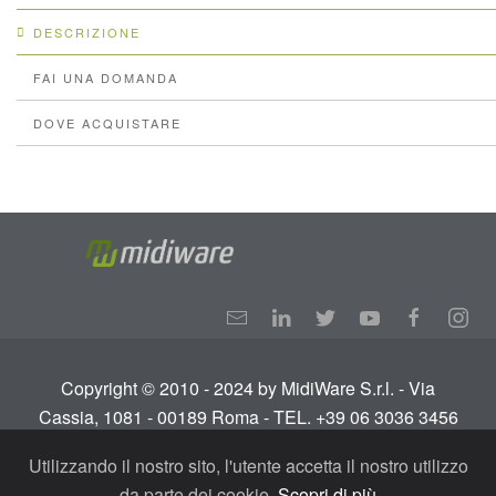
DESCRIZIONE
FAI UNA DOMANDA
DOVE ACQUISTARE
Copyright © 2010 - 2024 by MidiWare S.r.l. - Via
Cassia, 1081 - 00189 Roma - TEL. +39 06 3036 3456
Info:
info@midiware.com
- P.IVA: IT01810351005.
Utilizzando il nostro sito, l'utente accetta il nostro utilizzo
Tutti i diritti riservati.
Termini e condizioni
-
Privacy
da parte dei cookie.
Scopri di più