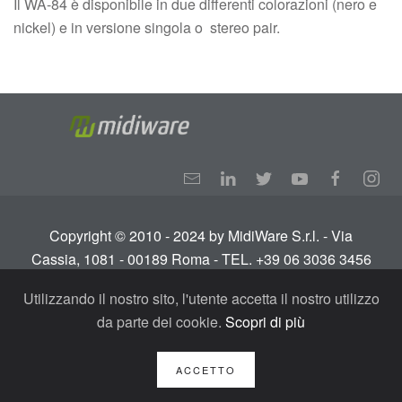
Il WA-84 è disponibile in due differenti colorazioni (nero e
nickel) e in versione singola o
stereo pair.
Copyright © 2010 - 2024 by MidiWare S.r.l. - Via
Cassia, 1081 - 00189 Roma - TEL. +39 06 3036 3456
Info:
info@midiware.com
- P.IVA: IT01810351005.
Utilizzando il nostro sito, l'utente accetta il nostro utilizzo
Tutti i diritti riservati.
Termini e condizioni
-
Privacy
da parte dei cookie.
Scopri di più
Policy - GDPR
ACCETTO