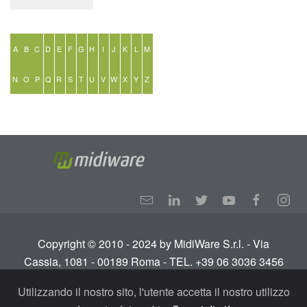
A
B
C
D
E
F
G
H
I
J
K
L
M
N
O
P
Q
R
S
T
U
V
W
X
Y
Z
Copyright © 2010 - 2024 by MidiWare S.r.l. - Via
Cassia, 1081 - 00189 Roma - TEL. +39 06 3036 3456
Info:
info@midiware.com
- P.IVA: IT01810351005.
Utilizzando il nostro sito, l'utente accetta il nostro utilizzo
Tutti i diritti riservati.
Termini e condizioni
-
Privacy