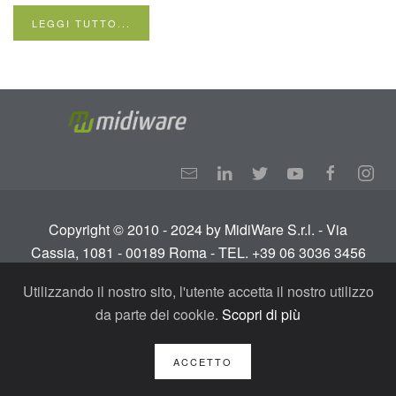
LEGGI TUTTO...
Copyright © 2010 - 2024 by MidiWare S.r.l. - Via
Cassia, 1081 - 00189 Roma - TEL. +39 06 3036 3456
Info:
info@midiware.com
- P.IVA: IT01810351005.
Utilizzando il nostro sito, l'utente accetta il nostro utilizzo
Tutti i diritti riservati.
Termini e condizioni
-
Privacy
da parte dei cookie.
Scopri di più
Policy - GDPR
ACCETTO