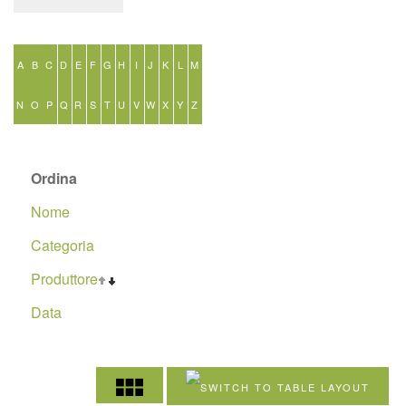
A
B
C
D
E
F
G
H
I
J
K
L
M
N
O
P
Q
R
S
T
U
V
W
X
Y
Z
Ordina
Nome
Categoria
Produttore
Data