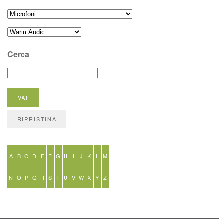
Cerca
A
B
C
D
E
F
G
H
I
J
K
L
M
N
O
P
Q
R
S
T
U
V
W
X
Y
Z