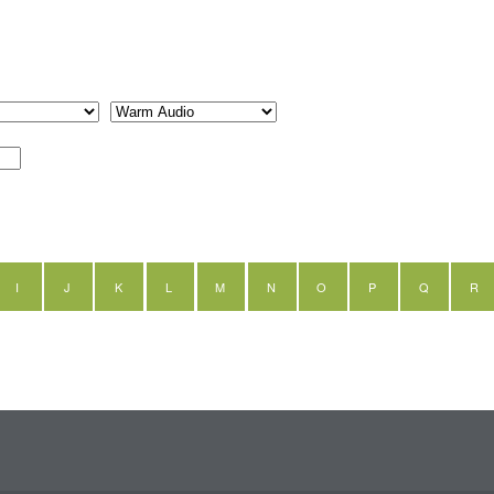
I
J
K
L
M
N
O
P
Q
R