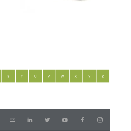
S
T
U
V
W
X
Y
Z