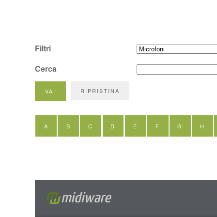
Filtri
Cerca
A
B
C
D
E
F
G
H