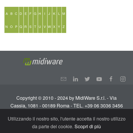
A
B
C
D
E
F
G
H
I
J
K
L
M
N
O
P
Q
R
S
T
U
V
W
X
Y
Z
Copyright © 2010 - 2024 by MidiWare S.r.l. - Via
Cassia, 1081 - 00189 Roma - TEL. +39 06 3036 3456
Info:
info@midiware.com
- P.IVA: IT01810351005.
Utilizzando il nostro sito, l'utente accetta il nostro utilizzo
Tutti i diritti riservati.
Termini e condizioni
-
Privacy
da parte dei cookie.
Scopri di più
Policy - GDPR