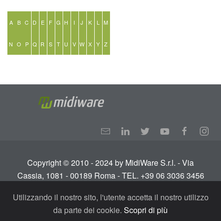
A
B
C
D
E
F
G
H
I
J
K
L
M
N
O
P
Q
R
S
T
U
V
W
X
Y
Z
Copyright © 2010 - 2024 by MidiWare S.r.l. - Via
Cassia, 1081 - 00189 Roma - TEL. +39 06 3036 3456
Info:
info@midiware.com
- P.IVA: IT01810351005.
Utilizzando il nostro sito, l'utente accetta il nostro utilizzo
Tutti i diritti riservati.
Termini e condizioni
-
Privacy
da parte dei cookie.
Scopri di più
Policy - GDPR